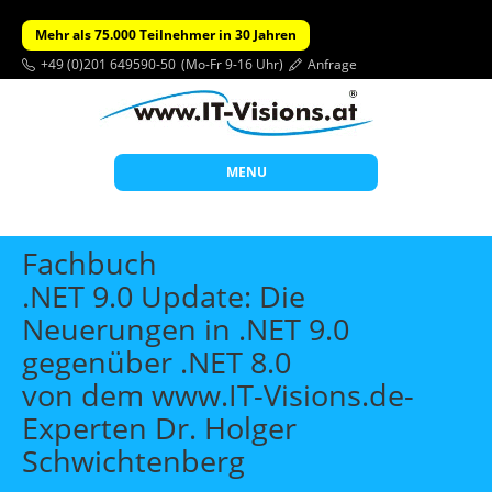
Mehr als 75.000 Teilnehmer in 30 Jahren
+49 (0)201 649590-50
(Mo-Fr 9-16 Uhr)
Anfrage
MENU
Start
Fachbuch
Themen
.NET 9.0 Update: Die
Neuerungen in .NET 9.0
Beratung
gegenüber .NET 8.0
Individuelle Schulungen
von dem www.IT-Visions.de-
Offene Seminare
Experten Dr. Holger
Wissen
Schwichtenberg
Über uns