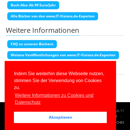
Buch-Abo: Ab 99 Euro/Jahr
Alle Bücher von den www.IT-Visions.de-Experten
Weitere Informationen
FAQ zu unseren Büchern
Weitere Veröffentlichungen von www.IT-Visions.de-Experten
Transparenzhinweis
Indem Sie weiterhin diese Webseite nutzen,
Diese Seite enthält Partner-Links. Wenn Sie auf einen Amazon-Link
stimmen Sie der Verwendung von Cookies
klicken und dort kaufen, erhalten wir eine Provision.
zu.
Weitere Informationen zu Cookies und
Datenschutz
© 1996-2026
www.IT-Visions.at
-
Dr. Holger Schwichtenberg
v6.11
START
SUCHE
TAG CLOUD
SITEMAP
KONTAKT
Akzeptieren
IMPRESSUM
RECHTLICHES