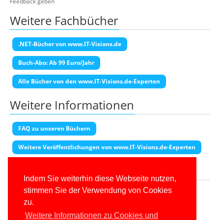
Feedback geben
Weitere Fachbücher
.NET-Bücher von www.IT-Visions.de
Buch-Abo: Ab 99 Euro/Jahr
Alle Bücher von den www.IT-Visions.de-Experten
Weitere Informationen
FAQ zu unseren Büchern
Weitere Veröffentlichungen von www.IT-Visions.de-Experten
Transparenzhinweis
Indem Sie weiterhin diese Webseite nutzen,
Diese Seite enthält Partner-Links. Wenn Sie auf einen Amazon-Link
stimmen Sie der Verwendung von Cookies
klicken und dort kaufen, erhalten wir eine Provision.
zu.
Weitere Informationen zu Cookies und