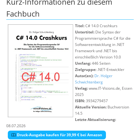
Kurz-Informationen zu diesem
Suche
Fachbuch
Titel:
C# 14.0 Crashkurs
Untertitel:
Die Syntax der
Programmiersprache C# für die
Softwareentwicklung in .NET
Framework und .NET bis
einschließlich Version 10.0
Umfang:
446 Seiten
Zielgruppe:
.NET-Entwickler
Autor(en):
Dr. Holger
Schwichtenberg
Verlag:
www.IT-Visions.de, Essen
2025
ISBN:
3934279457
Aktuelle Version:
Buchversion
14.5
Letzte Aktualisierung:
08.07.2026
Druck-Ausgabe kaufen für 39,99 € bei Amazon