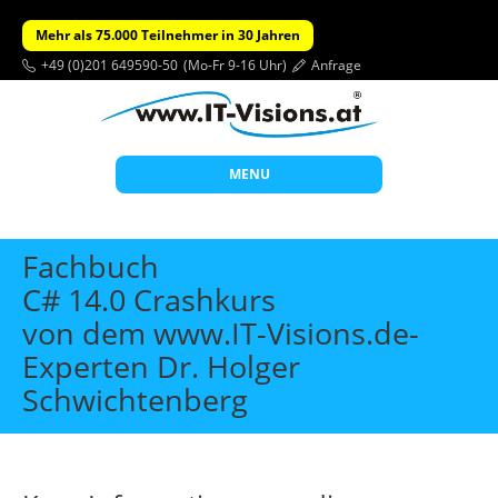
Mehr als 75.000 Teilnehmer in 30 Jahren
+49 (0)201 649590-50
(Mo-Fr 9-16 Uhr)
Anfrage
MENU
Start
Fachbuch
Themen
C# 14.0 Crashkurs
von dem www.IT-Visions.de-
Beratung
Experten Dr. Holger
Individuelle Schulungen
Schwichtenberg
Offene Seminare
Wissen
Über uns