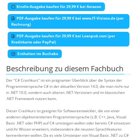
Kindle-Ausgabe kaufen für 29,99 € bei Amazon
PDF-Ausgabe kaufen für 29,99 € bei www.IT-Visions.de (per
Rechnung)
PDF-Ausgabe kaufen für 29,99 € bei Leanpub.com (per
Kreditkarte oder PayPal)
Enthalten im Buchabo
Beschreibung zu diesem Fachbuch
Der "C# Crashkurs" ist ein prägnanter Überblick über die Syntax der
Programmiersprache C# in der aktuellen Version 14.0, die man nicht nur
in .NET 10.0, sondern auch älteren .NET-Versionen und im klassischen
.NET Framework nutzen kann.
Dieser Crashkurs ist geeignet für Softwareentwickler, die von einer
anderen objektorientierten Programmiersprache (z.B. C++, Java, Visual
Basic .NET oder PHP) auf C# umsteigen wollen oder bereits C# einsetzen
und ihr Wissen erweitern, insbesondere die neusten Sprachfeatures
kennenlernen wollen. Da es viele Umsteiger von Visual Basic .NET zu C#