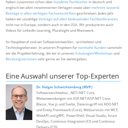
haben zusammen schon über
hunderte Fachbücher
in deutsch und
Suche
englisch bei allen renommierten Verlagen sowie über
mehrere tausend
Beiträge in allen wichtigen Fachzeitschriften
geschrieben. Jedes Jahr
halten wir unzählige
Vorträge auf allen bedeutenden Fachkonferenzen
,
nicht nur in Europa, sondern auch in den USA. Wir produzieren auch
Videos für LinkedIn Learning, Pluralsight und Rheinwerk.
Im Hauptberuf sind wir Softwareentwickler, -architekten und
Technologieberater. In unseren Projekten für
namhafte Kunden
sammeln
wir die Projekterfahrung, die wir in unseren
Schulungen/Workshops
und
Beratungsterminen
sehr gerne an Sie weitergeben.
Eine Auswahl unserer Top-Experten
Dr. Holger Schwichtenberg (MVP)
Softwarearchitektur, .NET/.NET Core,
Webanwendungen mit ASP.NET/ASP.NET Core,
Blazor, Vue.js und Svelte, Datenzugriff mit ADO.NET
und Entity Framework (Core), Webservices mit WCF,
WebAPI und gRPC, PowerShell, Visual Studio, Azure
DevOps, Continous Integration (CI) und Continous
Delivery (CD)