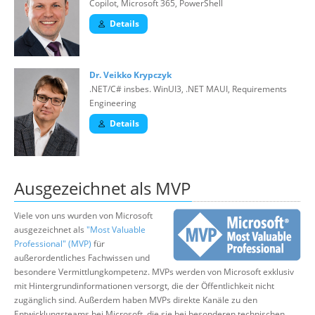
Copilot, Microsoft 365, PowerShell
Details
Dr. Veikko Krypczyk
.NET/C# insbes. WinUI3, .NET MAUI, Requirements
Engineering
Details
Ausgezeichnet als MVP
Viele von uns wurden von Microsoft
ausgezeichnet als
"Most Valuable
Professional" (MVP)
für
außerordentliches Fachwissen und
besondere Vermittlungkompetenz. MVPs werden von Microsoft exklusiv
mit Hintergrundinformationen versorgt, die der Öffentlichkeit nicht
zugänglich sind. Außerdem haben MVPs direkte Kanäle zu den
Entwicklungsteams bei Microsoft, die sie bei besonderen technischen