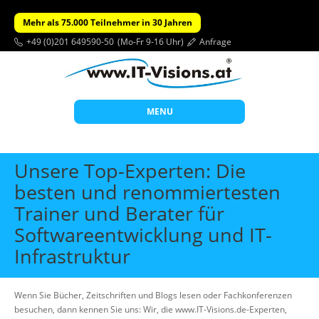
Mehr als 75.000 Teilnehmer in 30 Jahren
+49 (0)201 649590-50
(Mo-Fr 9-16 Uhr)
Anfrage
MENU
Start
Unsere Top-Experten: Die
Themen
besten und renommiertesten
Trainer und Berater für
Beratung
Softwareentwicklung und IT-
Individuelle Schulungen
Infrastruktur
Offene Seminare
Wissen
Wenn Sie Bücher, Zeitschriften und Blogs lesen oder Fachkonferenzen
Über uns
besuchen, dann kennen Sie uns: Wir, die www.IT-Visions.de-Experten,