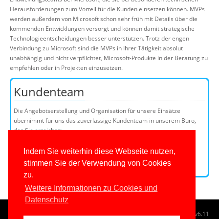
Herausforderungen zum Vorteil für die Kunden einsetzen können. MVPs
werden außerdem von Microsoft schon sehr früh mit Details über die
kommenden Entwicklungen versorgt und können damit strategische
Technologieentscheidungen besser unterstützen. Trotz der engen
Verbindung zu Microsoft sind die MVPs in Ihrer Tätigkeit absolut
unabhängig und nicht verpflichtet, Microsoft-Produkte in der Beratung zu
empfehlen oder in Projekten einzusetzen.
Kundenteam
Die Angebotserstellung und Organisation für unsere Einsätze
übernimmt für uns das zuverlässige Kundenteam in unserem Büro,
das Sie erreichen:
Telefon: +49 (0)201 649590-50
E-Mail:
Indem Sie weiterhin diese Webseite nutzen,
stimmen Sie der Verwendung von Cookies
Kundenteammitglieder
zu.
Weitere Informationen zu Cookies und
Datenschutz
© 1996-2026
www.IT-Visions.at
-
Dr. Holger Schwichtenberg
v6.11