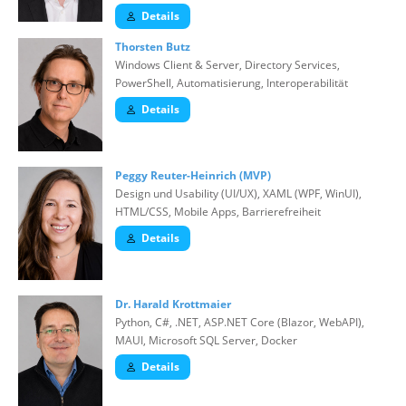
Details
Thorsten Butz
Windows Client & Server, Directory Services,
PowerShell, Automatisierung, Interoperabilität
Details
Peggy Reuter-Heinrich (MVP)
Design und Usability (UI/UX), XAML (WPF, WinUI),
HTML/CSS, Mobile Apps, Barrierefreiheit
Details
Dr. Harald Krottmaier
Python, C#, .NET, ASP.NET Core (Blazor, WebAPI),
MAUI, Microsoft SQL Server, Docker
Details