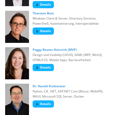
Details
Thorsten Butz
Windows Client & Server, Directory Services,
PowerShell, Automatisierung, Interoperabilität
Details
Peggy Reuter-Heinrich (MVP)
Design und Usability (UI/UX), XAML (WPF, WinUI),
HTML/CSS, Mobile Apps, Barrierefreiheit
Details
Dr. Harald Krottmaier
Python, C#, .NET, ASP.NET Core (Blazor, WebAPI),
MAUI, Microsoft SQL Server, Docker
Details