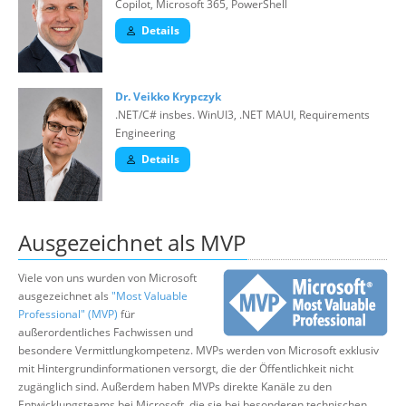
Copilot, Microsoft 365, PowerShell
Details
Dr. Veikko Krypczyk
.NET/C# insbes. WinUI3, .NET MAUI, Requirements
Engineering
Details
Ausgezeichnet als MVP
Viele von uns wurden von Microsoft
ausgezeichnet als
"Most Valuable
Professional" (MVP)
für
außerordentliches Fachwissen und
besondere Vermittlungkompetenz. MVPs werden von Microsoft exklusiv
mit Hintergrundinformationen versorgt, die der Öffentlichkeit nicht
zugänglich sind. Außerdem haben MVPs direkte Kanäle zu den
Entwicklungsteams bei Microsoft, die sie bei besonderen technischen