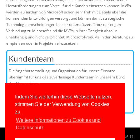
Herausforderungen zum Vorteil für die Kunden einsetzen können. MVPs
werden außerdem von Microsoft schon sehr früh mit Details über die
kommenden Entwicklungen versorgt und können damit strategische
Technologieentscheidungen besser unterstützen. Trotz der engen
Verbindung zu Microsoft sind die MVPs in Ihrer Tätigkeit absolut
unabhängig und nicht verpflichtet, Microsoft-Produkte in der Beratung zu
empfehlen oder in Projekten einzusetzen.
Kundenteam
Die Angebotserstellung und Organisation für unsere Einsätze
übernimmt für uns das zuverlässige Kundenteam in unserem Büro,
das Sie erreichen:
Telefon: +49 (0)201 649590-50
E-Mail:
Indem Sie weiterhin diese Webseite nutzen,
stimmen Sie der Verwendung von Cookies
Kundenteammitglieder
zu.
Weitere Informationen zu Cookies und
Datenschutz
© 1996-2026
www.IT-Visions.at
-
Dr. Holger Schwichtenberg
v6.11