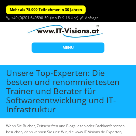
Mehr als 75.000 Teilnehmer in 30 Jahren
+49 (0)201 649590-50
(Mo-Fr 9-16 Uhr)
Anfrage
MENU
Start
Unsere Top-Experten: Die
Themen
besten und renommiertesten
Trainer und Berater für
Beratung
Softwareentwicklung und IT-
Individuelle Schulungen
Infrastruktur
Offene Seminare
Wissen
Wenn Sie Bücher, Zeitschriften und Blogs lesen oder Fachkonferenzen
Über uns
besuchen, dann kennen Sie uns: Wir, die www.IT-Visions.de-Experten,