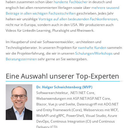
haben zusammen schon über
hunderte Fachbücher
in deutsch und
Suche
englisch bei allen renommierten Verlagen sowie über
mehrere tausend
Beiträge in allen wichtigen Fachzeitschriften
geschrieben. Jedes Jahr
halten wir unzählige
Vorträge auf allen bedeutenden Fachkonferenzen
,
nicht nur in Europa, sondern auch in den USA. Wir produzieren auch
Videos für LinkedIn Learning, Pluralsight und Rheinwerk.
Im Hauptberuf sind wir Softwareentwickler, -architekten und
Technologieberater. In unseren Projekten für
namhafte Kunden
sammeln
wir die Projekterfahrung, die wir in unseren
Schulungen/Workshops
und
Beratungsterminen
sehr gerne an Sie weitergeben.
Eine Auswahl unserer Top-Experten
Dr. Holger Schwichtenberg (MVP)
Softwarearchitektur, .NET/.NET Core,
Webanwendungen mit ASP.NET/ASP.NET Core,
Blazor, Vue.js und Svelte, Datenzugriff mit ADO.NET
und Entity Framework (Core), Webservices mit WCF,
WebAPI und gRPC, PowerShell, Visual Studio, Azure
DevOps, Continous Integration (CI) und Continous
Delivery (CD)