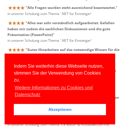
"Alle Fragen wurden steht ausreichend beantwortet."
in unserer Schulung zum Thema '.NET für Einsteiger'
"Alles war sehr verständlich aufgearbeitet. Gefallen
haben mir zudem die sachlichen Diskussionen und die gute
Präsentation (PowerPoint)"
in unserer Schulung zum Thema '.NET für Einsteiger'
"Gutes Hinarbeiten auf das notwendige Wissen für die
praktischen Aufgaben."
in unserer Schulung zum Thema 'C# und WPF'
Indem Sie weiterhin diese Webseite nutzen,
"Es war ein super erster Einblick in die zukünftige
stimmen Sie der Verwendung von Cookies
Arbeit und ebenso eine gute Erweiterung der
zu.
Bedienungskenntnisse von Mircosoft Viual Studio."
Weitere Informationen zu Cookies und
in unserer Schulung zum Thema 'C# und WPF'
Datenschutz
"Die dierekte Programmierung der jeweiligen Themen
und daher ein besseres Verständnis."
in unserer Schulung zum Thema 'C# und WPF'
Akzeptieren
"Die hohe Bandbreite an Themen."
in unserer Schulung zum Thema 'C#-Basis- & Aufbauwissen mit