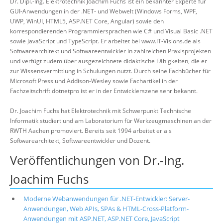
Dr. Dipl.-Ing. Elektrotechnik Joachim Fuchs ist ein bekannter Experte für
GUI-Anwendungen in der .NET- und Webwelt (Windows Forms, WPF,
UWP, WinUI, HTML5, ASP.NET Core, Angular) sowie den
korrespondierenden Programmiersprachen wie C# und Visual Basic .NET
sowie JavaScript und TypeScript. Er arbeitet bei www.IT-Visions.de als
Softwarearchitekt und Softwareentwickler in zahlreichen Praxisprojekten
und verfügt zudem über ausgezeichnete didaktische Fähigkeiten, die er
zur Wissensvermittlung in Schulungen nutzt. Durch seine Fachbücher für
Microsoft Press und Addison-Wesley sowie Fachartikel in der
Fachzeitschrift dotnetpro ist er in der Entwicklerszene sehr bekannt.
Dr. Joachim Fuchs hat Elektrotechnik mit Schwerpunkt Technische
Informatik studiert und am Laboratorium für Werkzeugmaschinen an der
RWTH Aachen promoviert. Bereits seit 1994 arbeitet er als
Softwarearchitekt, Softwareentwickler und Dozent.
Veröffentlichungen von Dr.-Ing.
Joachim Fuchs
Moderne Webanwendungen für .NET-Entwickler: Server-
Anwendungen, Web APIs, SPAs & HTML-Cross-Platform-
Anwendungen mit ASP.NET, ASP.NET Core, JavaScript