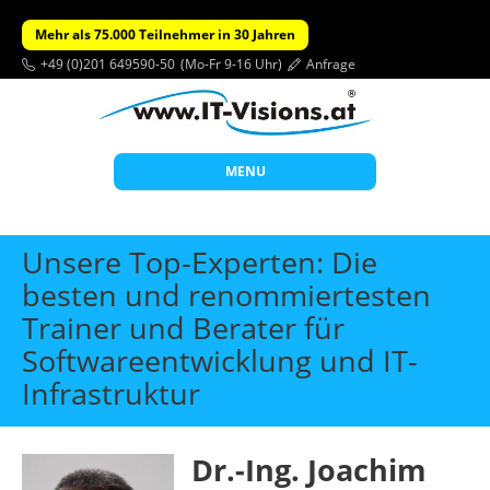
Mehr als 75.000 Teilnehmer in 30 Jahren
+49 (0)201 649590-50
(Mo-Fr 9-16 Uhr)
Anfrage
MENU
Start
Unsere Top-Experten: Die
Themen
besten und renommiertesten
Trainer und Berater für
Beratung
Softwareentwicklung und IT-
Individuelle Schulungen
Infrastruktur
Offene Seminare
Wissen
Dr.-Ing. Joachim
Über uns