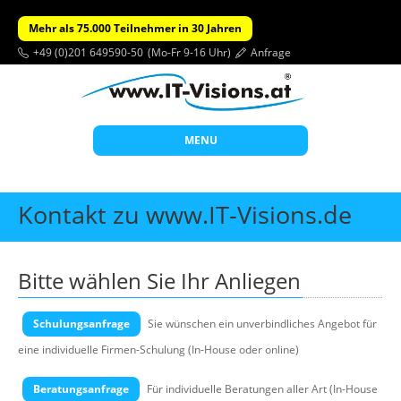
Mehr als 75.000 Teilnehmer in 30 Jahren
+49 (0)201 649590-50
(Mo-Fr 9-16 Uhr)
Anfrage
MENU
Start
Kontakt zu www.IT-Visions.de
Themen
Beratung
Bitte wählen Sie Ihr Anliegen
Individuelle Schulungen
Schulungsanfrage
Offene Seminare
Sie wünschen ein unverbindliches Angebot für
eine individuelle Firmen-Schulung (In-House oder online)
Wissen
Über uns
Beratungsanfrage
Für individuelle Beratungen aller Art (In-House