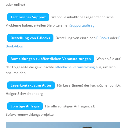
oder online)
Suche
Technischer Support
Wenn Sie inhaltliche Fragen/technische
Probleme haben, erteilen Sie bitte einen
Supportauftrag
.
Bestellung von E-Books
Bestellung von einzelnen
E-Books
oder
E-
Book-Abos
Anmeldungen zu öffentlichen Veranstaltungen
Wählen Sie auf
der Folgeseite die gewünschte
öffentliche Veranstaltung
aus, um sich
anzumelden
Leserkontakt zum Autor
Für Leser(innen) der Fachbücher von Dr.
Holger Schwichtenberg
Sonstige Anfrage
Für alle sonstigen Anfragen, z.B.
Softwareentwicklungsprojekte