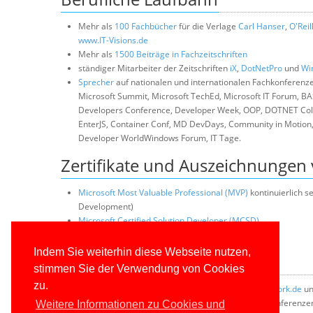
Mehr als
100 Fachbücher
für die Verlage
Carl Hanser
,
O'Reil
www.IT-Visions.de
Mehr als
1500 Beiträge in Fachzeitschriften
ständiger Mitarbeiter der Zeitschriften
iX
,
DotNetPro
und
Wi
Sprecher
auf nationalen und internationalen Fachkonferenz
Microsoft Summit, Microsoft TechEd, Microsoft IT Forum, B
Developers Conference, Developer Week, OOP, DOTNET Col
EnterJS, Container Conf, MD DevDays, Community in Motion,
Developer WorldWindows Forum, IT Tage.
Zertifikate und Auszeichnungen 
Microsoft Most Valuable Professional (MVP)
kontinuierlich s
Development)
Microsoft Certified Solution Developer (MCSD)
.NET Code Wise Member
Indem Sie weiterhin diese Webseite nutzen,
Ehrenamtliche Tätigkeiten
stimmen Sie der Verwendung von Cookies
zu.
Betreuung der Community-Websites
dotnetframework.de
u
Sprecher bei .NET User Groups und Community-Konferenze
Weitere Informationen zu Cookies und