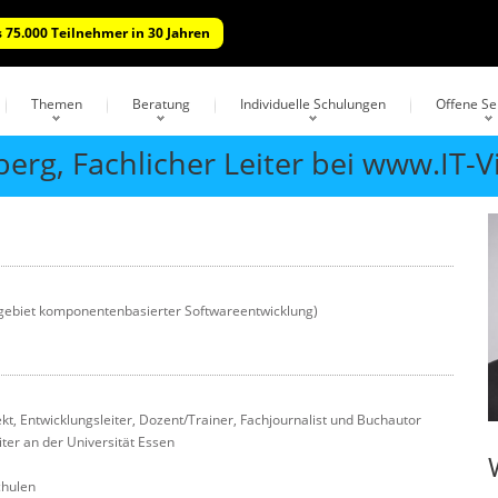
 75.000 Teilnehmer in 30 Jahren
Themen
Beratung
Individuelle Schulungen
Offene S
berg, Fachlicher Leiter bei www.IT-V
engebiet komponentenbasierter Softwareentwicklung)
kt, Entwicklungsleiter, Dozent/Trainer, Fachjournalist und Buchautor
iter an der Universität Essen
chulen