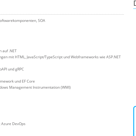
 Softwarekomponenten, SOA
n auf .NET
en mit HTML, JavaScript/TypeScript und Webframeworks wie ASP.NET
ebAPI und gRPC
ramework und EF Core
indows Management Instrumentation (WMI)
it Azure DevOps