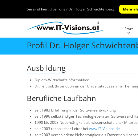
Sie sind hier:
Über uns / Dr. Holger Schwichtenberg
Mehr als
Start
Profil Dr. Holger Schwichten
Ausbildung
Diplom-Wirtschaftsinformatiker
Dr. rer. pol. (Promotion an der Universität Essen im Them
Berufliche Laufbahn
seit 1983 Erfahrung in der Softwareentwicklung
seit 1996 selbständiger Technologieberater, Softwarearchite
1998 bis 2003 Nebentätigkeit als wissenschaftlicher Mitarbe
seit 2003 technischer Leiter bei
www.IT-Visions.de
seit 2003 verschiedene Nebentätigkeit als Dozent an Hochs