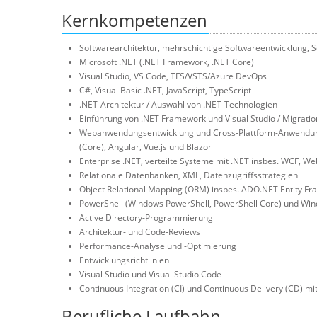
Kernkompetenzen
Softwarearchitektur, mehrschichtige Softwareentwicklung,
Microsoft .NET (.NET Framework, .NET Core)
Visual Studio, VS Code, TFS/VSTS/Azure DevOps
C#, Visual Basic .NET, JavaScript, TypeScript
.NET-Architektur / Auswahl von .NET-Technologien
Einführung von .NET Framework und Visual Studio / Migratio
Webanwendungsentwicklung und Cross-Plattform-Anwendung
(Core), Angular, Vue.js und Blazor
Enterprise .NET, verteilte Systeme mit .NET insbes. WCF, W
Relationale Datenbanken, XML, Datenzugriffsstrategien
Object Relational Mapping (ORM) insbes. ADO.NET Entity F
PowerShell (Windows PowerShell, PowerShell Core) und W
Active Directory-Programmierung
Architektur- und Code-Reviews
Performance-Analyse und -Optimierung
Entwicklungsrichtlinien
Visual Studio und Visual Studio Code
Continuous Integration (CI) und Continuous Delivery (CD) m
Berufliche Laufbahn