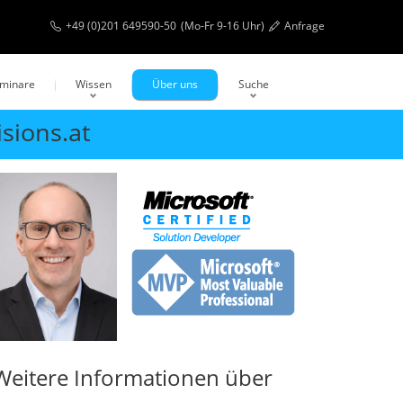
+49 (0)201 649590-50
(Mo-Fr 9-16 Uhr)
Anfrage
eminare
Wissen
Über uns
Suche
isions.at
Weitere Informationen über