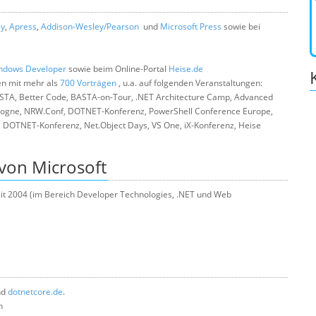
ly
,
Apress
,
Addison-Wesley/Pearson
und
Microsoft Press
sowie bei
ndows Developer
sowie beim Online-Portal
Heise.de
en mit mehr als
700 Vorträgen
, u.a. auf folgenden Veranstaltungen:
ASTA, Better Code, BASTA-on-Tour, .NET Architecture Camp, Advanced
ogne, NRW.Conf, DOTNET-Konferenz, PowerShell Conference Europe,
 DOTNET-Konferenz, Net.Object Days, VS One, iX-Konferenz, Heise
von Microsoft
eit 2004 (im Bereich Developer Technologies, .NET und Web
nd
dotnetcore.de
.
n