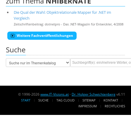
zum Thema
NHIBERNATE
Die Qual der Wahl: Objektrelationale Mapper für .NET im
Vergleich
Zeitschriftenbeitrag: dotnetpro - Das .NET-Magazin für Entwickler, 4/2008
Weitere Fachveröffentlichungen
Suche
© 1996-2026
www.IT-Visions.at
-
Dr. Holger Schwichtenberg
v6.11
START
SUCHE
TAG CLOUD
SITEMAP
KONTAKT
IMPRESSUM
RECHTLICHES