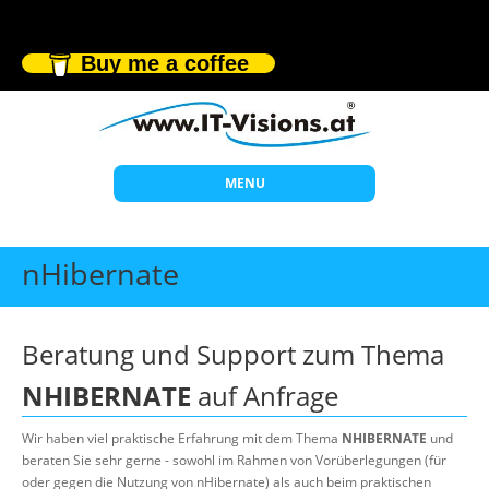
Buy me a coffee
MENU
Start
nHibernate
Themen
Beratung
Beratung und Support zum Thema
Individuelle Schulungen
NHIBERNATE
auf Anfrage
Offene Seminare
Wir haben viel praktische Erfahrung mit dem Thema
NHIBERNATE
und
Wissen
beraten Sie sehr gerne - sowohl im Rahmen von Vorüberlegungen (für
oder gegen die Nutzung von nHibernate) als auch beim praktischen
Über uns