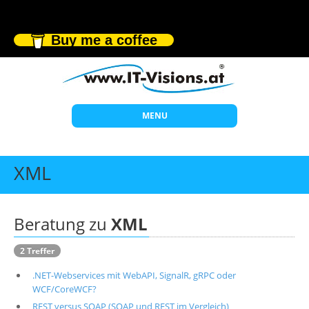
Buy me a coffee
MENU
Start
XML
Themen
Beratung
Beratung zu
XML
Individuelle Schulungen
2 Treffer
Offene Seminare
.NET-Webservices mit WebAPI, SignalR, gRPC oder
Wissen
WCF/CoreWCF?
REST versus SOAP (SOAP und REST im Vergleich)
Über uns