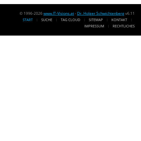
© 1996-2026
www.IT-Visions.at
-
Dr. Holger Schwichtenberg
v6.11
START
SUCHE
TAG CLOUD
SITEMAP
KONTAKT
IMPRESSUM
RECHTLICHES