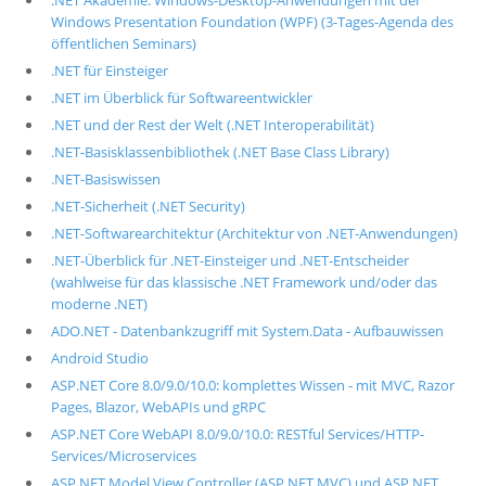
.NET Akademie: Windows-Desktop-Anwendungen mit der
Windows Presentation Foundation (WPF) (3-Tages-Agenda des
öffentlichen Seminars)
.NET für Einsteiger
.NET im Überblick für Softwareentwickler
.NET und der Rest der Welt (.NET Interoperabilität)
.NET-Basisklassenbibliothek (.NET Base Class Library)
.NET-Basiswissen
.NET-Sicherheit (.NET Security)
.NET-Softwarearchitektur (Architektur von .NET-Anwendungen)
.NET-Überblick für .NET-Einsteiger und .NET-Entscheider
(wahlweise für das klassische .NET Framework und/oder das
moderne .NET)
ADO.NET - Datenbankzugriff mit System.Data - Aufbauwissen
Android Studio
ASP.NET Core 8.0/9.0/10.0: komplettes Wissen - mit MVC, Razor
Pages, Blazor, WebAPIs und gRPC
ASP.NET Core WebAPI 8.0/9.0/10.0: RESTful Services/HTTP-
Services/Microservices
ASP.NET Model View Controller (ASP.NET MVC) und ASP.NET