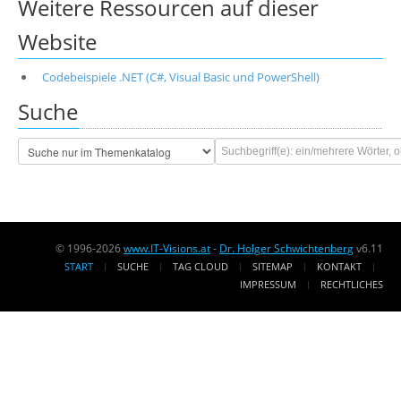
Weitere Ressourcen auf dieser
Website
Codebeispiele .NET (C#, Visual Basic und PowerShell)
Suche
© 1996-2026
www.IT-Visions.at
-
Dr. Holger Schwichtenberg
v6.11
START
SUCHE
TAG CLOUD
SITEMAP
KONTAKT
IMPRESSUM
RECHTLICHES