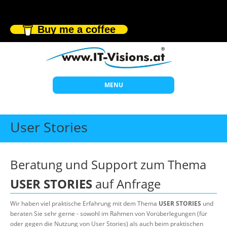
Buy me a coffee
MENU
Start
User Stories
Themen
Beratung
Beratung und Support zum Thema
Individuelle Schulungen
USER STORIES
auf Anfrage
Offene Seminare
Wir haben viel praktische Erfahrung mit dem Thema
USER STORIES
und
Wissen
beraten Sie sehr gerne - sowohl im Rahmen von Vorüberlegungen (für
oder gegen die Nutzung von User Stories) als auch beim praktischen
Über uns