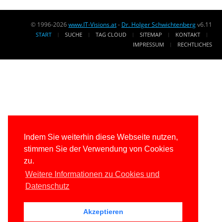
© 1996-2026
www.IT-Visions.at
-
Dr. Holger Schwichtenberg
v6.11
START
SUCHE
TAG CLOUD
SITEMAP
KONTAKT
IMPRESSUM
RECHTLICHES
Indem Sie weiterhin diese Webseite nutzen,
stimmen Sie der Verwendung von Cookies
zu.
Weitere Informationen zu Cookies und
Datenschutz
Akzeptieren