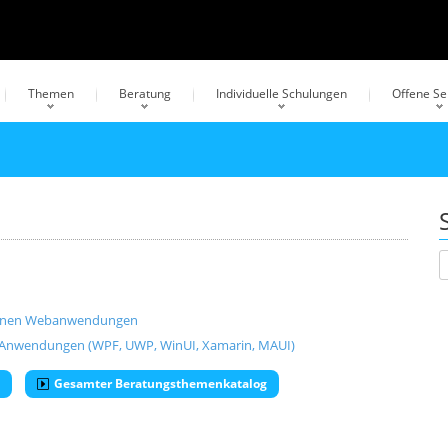
Themen
Beratung
Individuelle Schulungen
Offene S
odernen Webanwendungen
ML-Anwendungen (WPF, UWP, WinUI, Xamarin, MAUI)
Gesamter Beratungsthemenkatalog