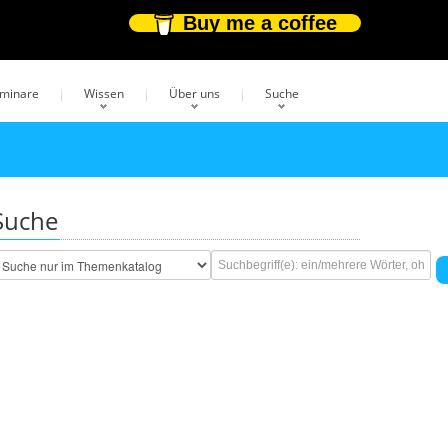
Buy me a coffee
eminare
Wissen
Über uns
Suche
Suche