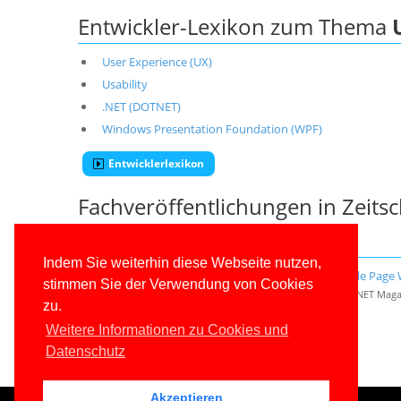
Entwickler-Lexikon zum Thema
User Experience (UX)
Usability
.NET (DOTNET)
Windows Presentation Foundation (WPF)
Entwicklerlexikon
Fachveröffentlichungen in Zeits
Thema
USER EXPERIENCE
Indem Sie weiterhin diese Webseite nutzen,
Verschönerungsarbeiten: Tutorial Moderne Single Page We
stimmen Sie der Verwendung von Cookies
Zeitschriftenbeitrag: Windows Developer (vormals: dot.NET Maga
zu.
Weitere Fachveröffentlichungen
Weitere Informationen zu Cookies und
Datenschutz
Akzeptieren