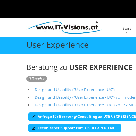
Start
User Experience
Beratung zu
USER EXPERIENCE
3 Treffer
Design und Usability ("User Experience - UX")
Design und Usability ("User Experience - UX") von m
Design und Usability ("User Experience - UX") von XA
Anfrage für Beratung/Consulting zu USER EXPERIENCE
Technischer Support zum USER EXPERIENCE