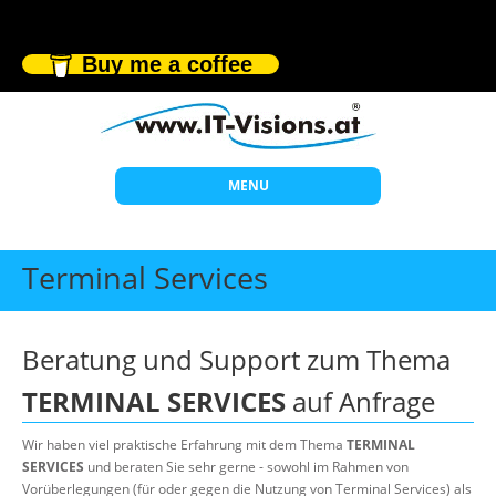
Buy me a coffee
MENU
Start
Terminal Services
Themen
Beratung
Beratung und Support zum Thema
Individuelle Schulungen
TERMINAL SERVICES
auf Anfrage
Offene Seminare
Wir haben viel praktische Erfahrung mit dem Thema
TERMINAL
Wissen
SERVICES
und beraten Sie sehr gerne - sowohl im Rahmen von
Vorüberlegungen (für oder gegen die Nutzung von Terminal Services) als
Über uns