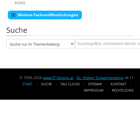
8/2002
Weitere Fachveröffentlichungen
Suche
© 1996-2026
www.IT-Visions.at
-
Dr. Holger Schwichtenberg
v6.11
START
SUCHE
TAG CLOUD
SITEMAP
KONTAKT
IMPRESSUM
RECHTLICHES