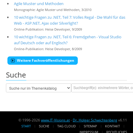
Agile Muster und Methoden
Monographie: Agile Muster und Methoden, 3/2010
10 wichtige Fragen zu .NET, Teil 7: Volles Regal - Die Wahl für das
Web - ASP.NET, Ajax oder Silverlight?
Online-Publikation: Heise Developer, 9/2009
10 wichtige Fragen zu .NET, Teil 6: Fremdgehen - Visual Studio
auf Deutsch oder auf Englisch?
Online-Publikation: Heise Developer, 8/2009
Weitere Fachveröffentlichungen
Suche
© 1996-2026
www.IT-Visions.at
-
Dr. Holger Schwichtenberg
v6.11
START
SUCHE
TAG CLOUD
SITEMAP
KONTAKT
IMPRESSUM
RECHTLICHES