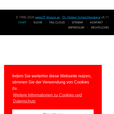
© 1996-2026
www.IT-Visions.at
-
Dr. Holger Schwichtenberg
v6.11
START
SUCHE
TAG CLOUD
SITEMAP
KONTAKT
IMPRESSUM
RECHTLICHES
Indem Sie weiterhin diese Webseite nutzen,
stimmen Sie der Verwendung von Cookies
zu.
Weitere Informationen zu Cookies und
Datenschutz