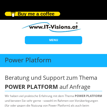
Buy me a coffee
MENU
Start
Power Platform
Themen
Beratung
Beratung und Support zum Thema
Individuelle Schulungen
POWER PLATFORM
auf Anfrage
Offene Seminare
Wir haben viel praktische Erfahrung mit dem Thema
POWER PLATFORM
Wissen
und beraten Sie sehr gerne - sowohl im Rahmen von Vorüberlegungen
(für oder gegen die Nutzung von Power Platform) als auch beim
Über uns