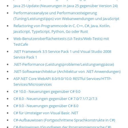
Java 25-Update (Neuerungen in Java 25 gegenüber Version 24)
Performanceanalyse und Performancesteigerung
(Tuning/Leistungstipps) von Webanwendungen und JavaScript
Refactoring von Programmcode in C, C++, C#, Java, Kotlin,
JavaScript, TypeScript, Python, Go oder Rust
Web-Benutzeroberflächentests (UI-Tests/Web-Tests) mit
TestCafe
.NET Framework 3.5 Service Pack 1 und Visual Studio 2008
Service Pack 1
.NET-Performance (Leistungsprobleme/Leistungsengpässe)
.NET-Softwarearchitektur (Architektur von .NET-Anwendungen)
ASP.NET Core WebAPI 8.0/9.0/10.0: RESTful Services/HTTP-
Services/Microservices
C# 10.0 - Neuerungen gegenüber C# 9.0
C# 8.0 - Neuerungen gegenüber C# 7.0/7.1/7.2/7.3
C# 9.0 - Neuerungen gegenüber C# 8.0
C# für Umsteiger von Visual Basic .NET
C#-Aufbauwissen (Fortgeschrittene Sprachkonstrukte in C#)
C#-Basiswissen (Grundlagen der Programmiersprache C#)