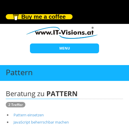
Buy me a coffee
MENU
Start
Pattern
Themen
Beratung
Beratung zu
PATTERN
Individuelle Schulungen
2 Treffer
Offene Seminare
Pattern einsetzen
Wissen
JavaScript beherrschbar machen
Über uns