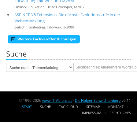
Entwicklung mit WPF und MVVM
Online-Publikation: Heise Developer, 6/2012
ASP.NET 3.5 Extensions: Die nächste Evolutionsstufe in der
Webentwicklung
Zeitschriftenbeitrag: Infoweek, 3/2008
Weitere Fachveröffentlichungen
Suche
© 1996-2026
www.IT-Visions.at
-
Dr. Holger Schwichtenberg
v6.11
START
SUCHE
TAG CLOUD
SITEMAP
KONTAKT
IMPRESSUM
RECHTLICHES