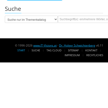
Suche
© 1996-2026
www.IT-Visions.at
-
Dr. Holger Schwichtenberg
v6.11
START
SUCHE
TAG CLOUD
SITEMAP
KONTAKT
IMPRESSUM
RECHTLICHES