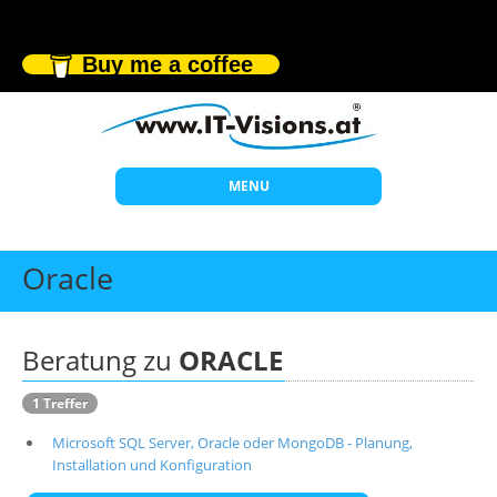
Buy me a coffee
MENU
Start
Oracle
Themen
Beratung
Beratung zu
ORACLE
Individuelle Schulungen
1 Treffer
Offene Seminare
Microsoft SQL Server, Oracle oder MongoDB - Planung,
Wissen
Installation und Konfiguration
Über uns