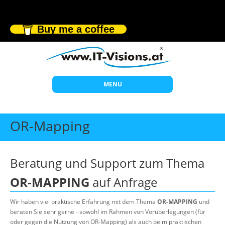
Buy me a coffee
MENU
Start
OR-Mapping
Themen
Beratung
Beratung und Support zum Thema
Individuelle Schulungen
OR-MAPPING
auf Anfrage
Offene Seminare
Wir haben viel praktische Erfahrung mit dem Thema
OR-MAPPING
und
Wissen
beraten Sie sehr gerne - sowohl im Rahmen von Vorüberlegungen (für
oder gegen die Nutzung von OR-Mapping) als auch beim praktischen
Über uns