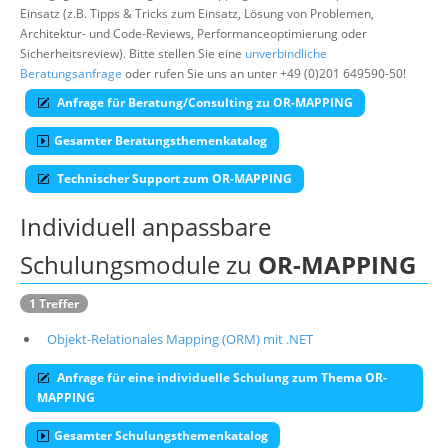
Einsatz (z.B. Tipps & Tricks zum Einsatz, Lösung von Problemen,
Suche
Architektur- und Code-Reviews, Performanceoptimierung oder
Sicherheitsreview). Bitte stellen Sie eine
unverbindliche
Beratungsanfrage
oder rufen Sie uns an unter +49 (0)201 649590-50!
Anfrage für Beratung/Consulting zu OR-MAPPING
Gesamter Beratungsthemenkatalog
Technischer Support zum OR-MAPPING
Individuell anpassbare
Schulungsmodule zu
OR-MAPPING
1 Treffer
Objekt-Relationales Mapping (ORM) mit .NET
Anfrage für eine individuelle Schulung zum Thema OR-
MAPPING
Gesamter Schulungsthemenkatalog