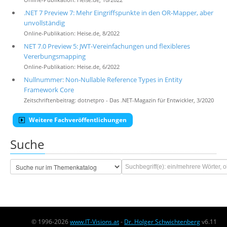
Online-Publikation: Heise.de, 10/2022
.NET 7 Preview 7: Mehr Eingriffspunkte in den OR-Mapper, aber
unvollständig
Online-Publikation: Heise.de, 8/2022
NET 7.0 Preview 5: JWT-Vereinfachungen und flexibleres
Vererbungsmapping
Online-Publikation: Heise.de, 6/2022
Nullnummer: Non-Nullable Reference Types in Entity
Framework Core
Zeitschriftenbeitrag: dotnetpro - Das .NET-Magazin für Entwickler, 3/2020
Weitere Fachveröffentlichungen
Suche
© 1996-2026
www.IT-Visions.at
-
Dr. Holger Schwichtenberg
v6.11