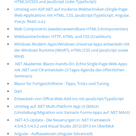
HTML5/CSS3 und JavaScript (oder TypeScript)
Umstieg von ASP.NET auf moderne Webtechniken (Single-Page-
Web-Applications mit HTML, CSS, JavaScript/TypeScript, Angular,
Vue.js, React u.a.)
Web Components (wiederverwendbare HTML5-Komponenten)
Webbasistechniken: HTTP, HTML und CSS (Crashkurs)
Windows Modern Apps/Windows Universal Apps entwickeln mit
der Windows Runtime (WinRT), HTML/CSS und JavaScript sowie
WinJS
.NET Akademie: Blazor-Hands-On: Echte Single-Page-Web-Apps
mit .NET und C# entwickeln (3-Tages-Agenda des öffentlichen
Seminars)
Blazor für Fortgeschrittene - Tipps, Tricks und Tuning
Dart
Entwickeln von Office-Web-Add-Ins mit JavaScript/TypeScript
Umstieg auf .NET Multi-Platform App UI (MAUI)
(Umstellung/Migration von Xamarin Forms-Apps auf .NET MAUI)
.NET 4.5-Update - Die Neuerungen in .NET Framework
4.5/4.5.1/4.5.2 und Visual Studio 2012/2013 im Überblick
Angular - Aufbauwissen (Angular Advanced)