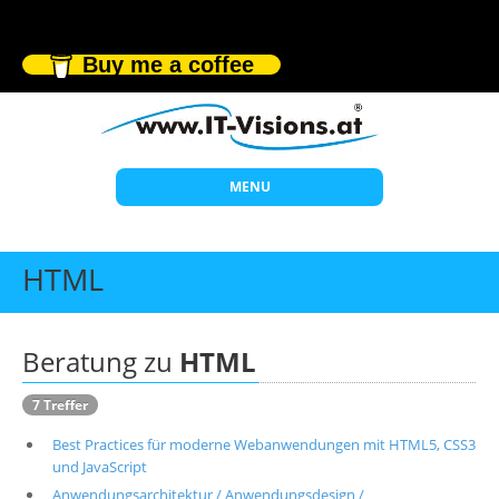
Buy me a coffee
MENU
Start
HTML
Themen
Beratung
Beratung zu
HTML
Individuelle Schulungen
7 Treffer
Offene Seminare
Best Practices für moderne Webanwendungen mit HTML5, CSS3
Wissen
und JavaScript
Anwendungsarchitektur / Anwendungsdesign /
Über uns