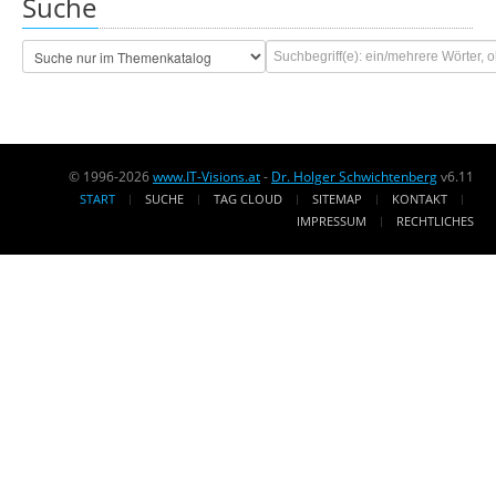
Suche
© 1996-2026
www.IT-Visions.at
-
Dr. Holger Schwichtenberg
v6.11
START
SUCHE
TAG CLOUD
SITEMAP
KONTAKT
IMPRESSUM
RECHTLICHES