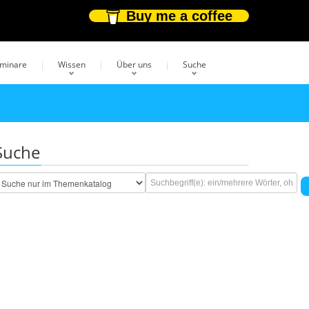
Buy me a coffee
eminare
Wissen
Über uns
Suche
Suche