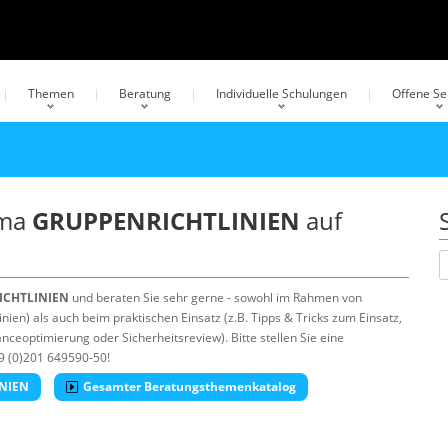
Themen
Beratung
Individuelle Schulungen
Offene S
ema
GRUPPENRICHTLINIEN
auf
ICHTLINIEN
und beraten Sie sehr gerne - sowohl im Rahmen von
ien) als auch beim praktischen Einsatz (z.B. Tipps & Tricks zum Einsatz,
ceoptimierung oder Sicherheitsreview). Bitte stellen Sie eine
9 (0)201 649590-50!
INIEN
Gesamter Beratungsthemenkatalog