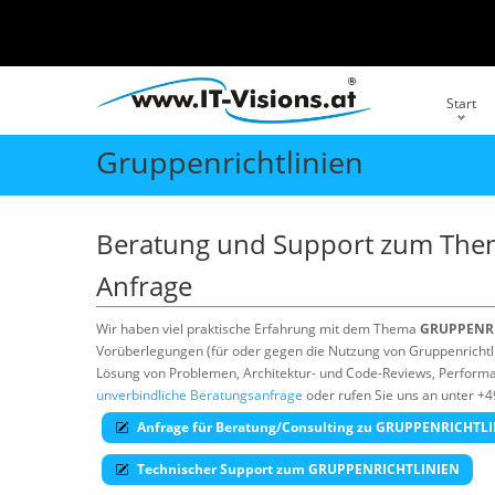
Start
Gruppenrichtlinien
Beratung und Support zum Th
Anfrage
Wir haben viel praktische Erfahrung mit dem Thema
GRUPPENR
Vorüberlegungen (für oder gegen die Nutzung von Gruppenrichtlin
Lösung von Problemen, Architektur- und Code-Reviews, Performan
unverbindliche Beratungsanfrage
oder rufen Sie uns an unter +4
Anfrage für Beratung/Consulting zu GRUPPENRICHTL
Technischer Support zum GRUPPENRICHTLINIEN