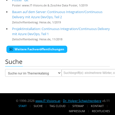
Poster "Git"
Poster: www.IT-Visions.de & Zoschke Data Poster, 1/2019
Bauen auf dem Server: Continuous Integration/Continuous
Delivery mit Azure DevOps, Teil 2
Zeitschriftenbeitrag: Heise.de, 1/2019
Projektinstallation: Continuous Integration/Continuous Delivery
mit Azure DevOps, Teil 1
Zeitschriftenbeitrag: Heise.de, 11/2018
Weitere Fachveröffentlichungen
Suche
© 1996-2026
www.IT-Visions.at
-
Dr. Holger Schwichtenberg
v6.11
START
SUCHE
TAG CLOUD
SITEMAP
KONTAKT
IMPRESSUM
RECHTLICHES