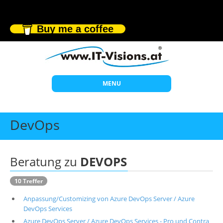
Buy me a coffee
MENU
Start
DevOps
Themen
Beratung
Beratung zu
DEVOPS
Individuelle Schulungen
10 Treffer
Offene Seminare
Anpassung/Customizing von Azure DevOps Server / Azure
Wissen
DevOps Services
Azure DevOps Server / Azure DevOps Services - Pro und Contra
Über uns