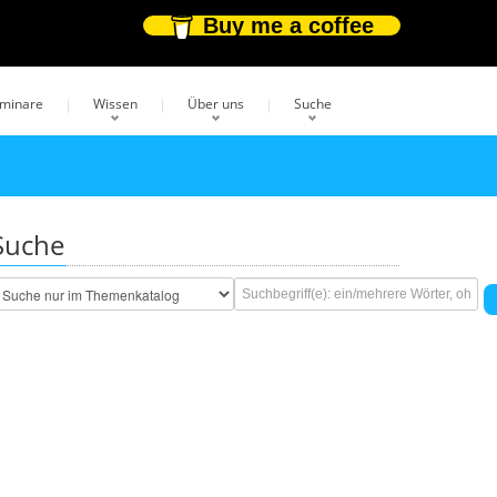
Buy me a coffee
eminare
Wissen
Über uns
Suche
Suche