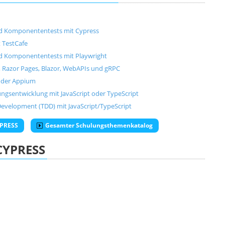
nd Komponententests mit Cypress
 TestCafe
nd Komponententests mit Playwright
, Razor Pages, Blazor, WebAPIs und gRPC
/oder Appium
gsentwicklung mit JavaScript oder TypeScript
 Development (TDD) mit JavaScript/TypeScript
YPRESS
Gesamter Schulungsthemenkatalog
CYPRESS