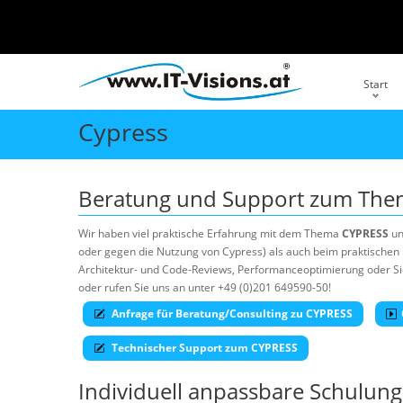
Start
Cypress
Beratung und Support zum Th
Wir haben viel praktische Erfahrung mit dem Thema
CYPRESS
un
oder gegen die Nutzung von Cypress) als auch beim praktischen E
Architektur- und Code-Reviews, Performanceoptimierung oder Sich
oder rufen Sie uns an unter +49 (0)201 649590-50!
Anfrage für Beratung/Consulting zu CYPRESS
Technischer Support zum CYPRESS
Individuell anpassbare Schulu