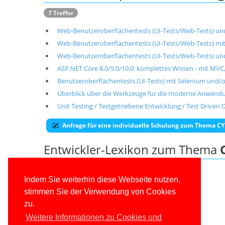
7 Treffer
Web-Benutzeroberflächentests (UI-Tests/Web-Tests) u
Web-Benutzeroberflächentests (UI-Tests/Web-Tests) mit
Web-Benutzeroberflächentests (UI-Tests/Web-Tests) u
ASP.NET Core 8.0/9.0/10.0: komplettes Wissen - mit MVC
Benutzeroberflächentests (UI-Tests) mit Selenium und
Überblick über die Werkzeuge für die moderne Anwendun
Unit Testing / Testgetriebene Entwicklung / Test Driven
Anfrage für eine individuelle Schulung zum Thema C
Entwickler-Lexikon zum Thema
Cypress
Indem Sie weiterhin diese Webseite nutzen,
Webtest
stimmen Sie der Verwendung von Cookies
Entwicklerlexikon
zu.
Weitere Informationen zu Cookies und