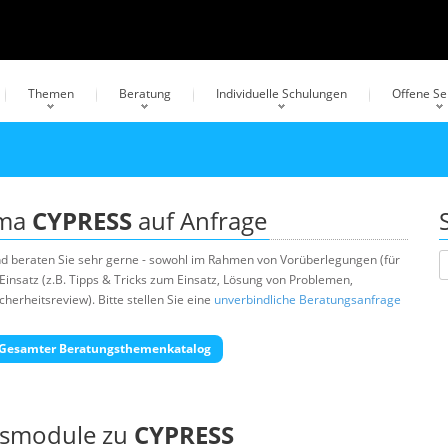
Themen
Beratung
Individuelle Schulungen
Offene S
ema
CYPRESS
auf Anfrage
d beraten Sie sehr gerne - sowohl im Rahmen von Vorüberlegungen (für
insatz (z.B. Tipps & Tricks zum Einsatz, Lösung von Problemen,
erheitsreview). Bitte stellen Sie eine
unverbindliche Beratungsanfrage
Gesamter Beratungsthemenkatalog
ngsmodule zu
CYPRESS