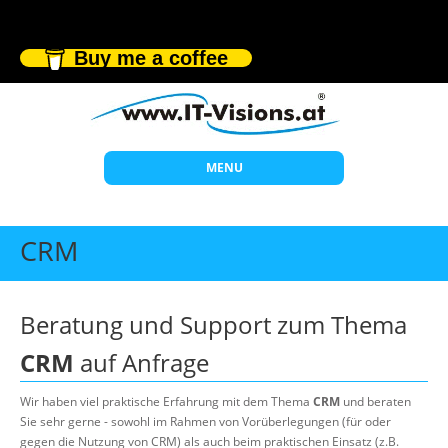
Buy me a coffee
MENU
Start
CRM
Themen
Beratung
Beratung und Support zum Thema
Individuelle Schulungen
CRM
auf Anfrage
Offene Seminare
Wir haben viel praktische Erfahrung mit dem Thema
CRM
und beraten
Wissen
Sie sehr gerne - sowohl im Rahmen von Vorüberlegungen (für oder
gegen die Nutzung von CRM) als auch beim praktischen Einsatz (z.B.
Über uns