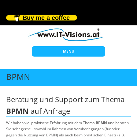
Buy me a coffee
MENU
Start
BPMN
Themen
Beratung
Beratung und Support zum Thema
Individuelle Schulungen
BPMN
auf Anfrage
Offene Seminare
Wir haben viel praktische Erfahrung mit dem Thema
BPMN
und beraten
Wissen
Sie sehr gerne - sowohl im Rahmen von Vorüberlegungen (für oder
gegen die Nutzung von BPMN) als auch beim praktischen Einsatz (z.B.
Über uns