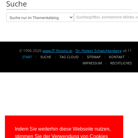
Suche
© 1996-2026
www.IT-Visions.at
-
Dr. Holger Schwichtenberg
v6.11
START
SUCHE
TAG CLOUD
SITEMAP
KONTAKT
IMPRESSUM
RECHTLICHES
Indem Sie weiterhin diese Webseite nutzen,
stimmen Sie der Verwendung von Cookies