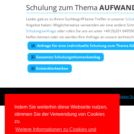
Schulung zum Thema
AUFWAND
Leider gab es zu Ihrem Suchbegriff keine Treffer in unserer
Schu
Angebot haben. Möglicherweise verwenden wir eine andere Schre
Schulungsanfrage
oder rufen Sie uns an unter +49 (0)201 64959
helfen können oder sie werden Ihre Anfrage an unsere technisch
Anfrage für eine individuelle Schulung zum Thema
Gesamter Schulungsthemenkatalog
Entwicklerlexikon
© 1996-2026
www.IT-Visions.at
-
Dr. Holger S
Indem Sie weiterhin diese Webseite nutzen,
stimmen Sie der Verwendung von Cookies
zu.
Weitere Informationen zu Cookies und