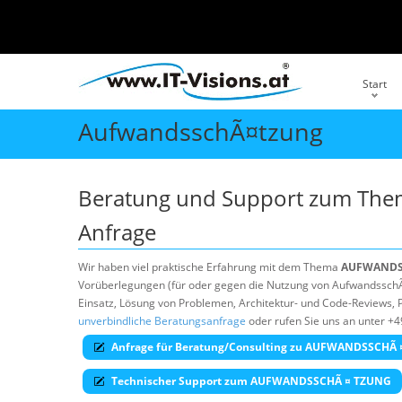
Start
AufwandsschÃ¤tzung
Beratung und Support zum Th
Anfrage
Wir haben viel praktische Erfahrung mit dem Thema
AUFWANDS
Vorüberlegungen (für oder gegen die Nutzung von AufwandsschÃ¤t
Einsatz, Lösung von Problemen, Architektur- und Code-Reviews, P
unverbindliche Beratungsanfrage
oder rufen Sie uns an unter +4
Anfrage für Beratung/Consulting zu AUFWANDSSCHÃ
Technischer Support zum AUFWANDSSCHÃ ¤ TZUNG