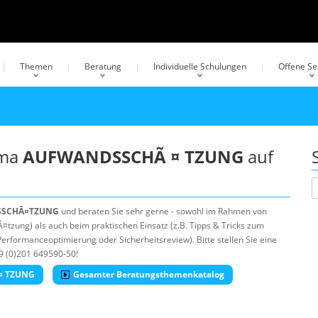
Themen
Beratung
Individuelle Schulungen
Offene S
ema
AUFWANDSSCHÃ ¤ TZUNG
auf
SCHÃ¤TZUNG
und beraten Sie sehr gerne - sowohl im Rahmen von
zung) als auch beim praktischen Einsatz (z.B. Tipps & Tricks zum
erformanceoptimierung oder Sicherheitsreview). Bitte stellen Sie eine
9 (0)201 649590-50!
 ¤ TZUNG
Gesamter Beratungsthemenkatalog