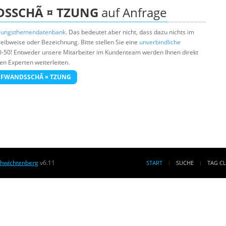
SSCHÃ ¤ TZUNG
auf Anfrage
lungsthemendatenbank
. Das bedeutet aber nicht, dass dazu nichts im
ibweise oder Bezeichnung. Bitte stellen Sie eine
unverbindliche
0-50! Entweder unsere Mitarbeiter im Kundenteam werden Ihnen direkt
en Experten weiterleiten.
 AUFWANDSSCHÃ ¤ TZUNG
chwichtenberg
v6.11
START
SUCHE
TAG C