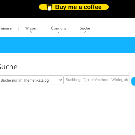
Buy me a coffee
eminare
Wissen
Über uns
Suche
Suche