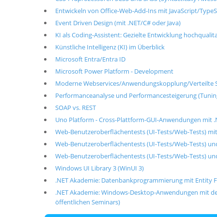
Entwickeln von Office-Web-Add-Ins mit JavaScript/TypeS
Event Driven Design (mit .NET/C# oder Java)
KI als Coding-Assistent: Gezielte Entwicklung hochqualit
Künstliche Intelligenz (KI) im Überblick
Microsoft Entra/Entra ID
Microsoft Power Platform - Development
Moderne Webservices/Anwendungskopplung/Verteilte S
Performanceanalyse und Performancesteigerung (Tunin
SOAP vs. REST
Uno Platform - Cross-Plattform-GUI-Anwendungen mit 
Web-Benutzeroberflächentests (UI-Tests/Web-Tests) mit
Web-Benutzeroberflächentests (UI-Tests/Web-Tests) u
Web-Benutzeroberflächentests (UI-Tests/Web-Tests) u
Windows UI Library 3 (WinUI 3)
.NET Akademie: Datenbankprogrammierung mit Entity F
.NET Akademie: Windows-Desktop-Anwendungen mit der
öffentlichen Seminars)