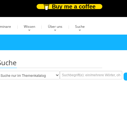
Buy me a coffee
eminare
Wissen
Über uns
Suche
Suche