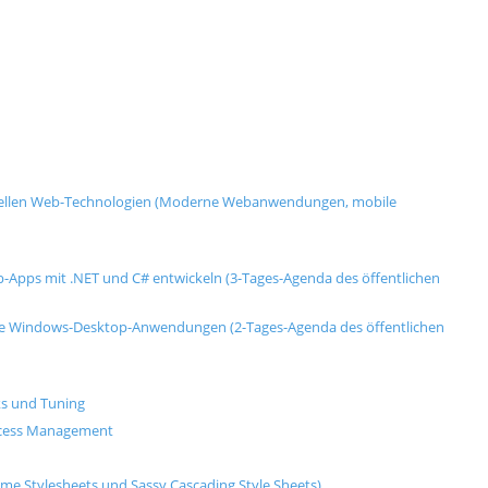
uellen Web-Technologien (Moderne Webanwendungen, mobile
-Apps mit .NET und C# entwickeln (3-Tages-Agenda des öffentlichen
rne Windows-Desktop-Anwendungen (2-Tages-Agenda des öffentlichen
ks und Tuning
Access Management
me Stylesheets und Sassy Cascading Style Sheets)