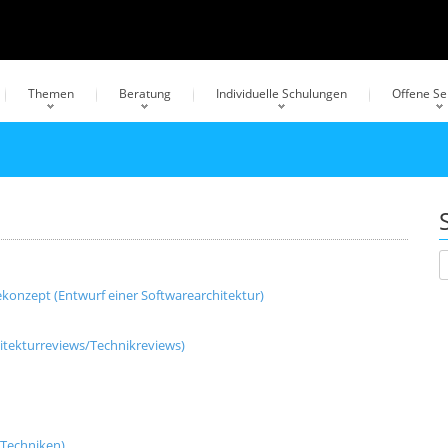
Themen
Beratung
Individuelle Schulungen
Offene S
onzept (Entwurf einer Softwarearchitektur)
itekturreviews/Technikreviews)
-Techniken)