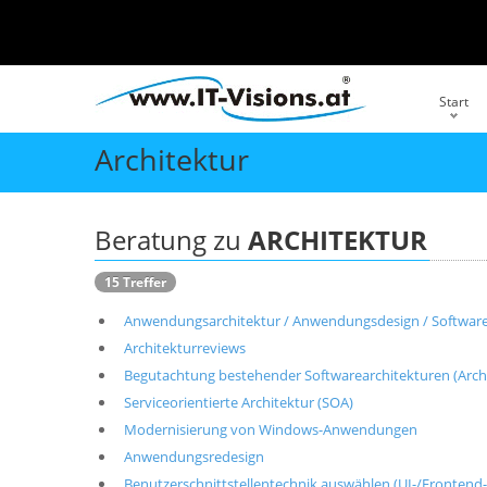
Start
Architektur
Beratung zu
ARCHITEKTUR
15 Treffer
Anwendungsarchitektur / Anwendungsdesign / Softwarek
Architekturreviews
Begutachtung bestehender Softwarearchitekturen (Arch
Serviceorientierte Architektur (SOA)
Modernisierung von Windows-Anwendungen
Anwendungsredesign
Benutzerschnittstellentechnik auswählen (UI-/Frontend