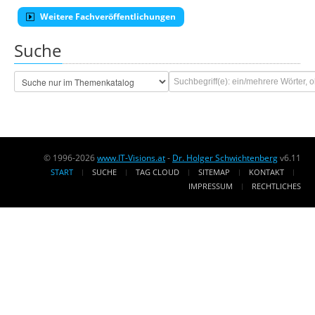
Weitere Fachveröffentlichungen
Suche
© 1996-2026
www.IT-Visions.at
-
Dr. Holger Schwichtenberg
v6.11
START
SUCHE
TAG CLOUD
SITEMAP
KONTAKT
IMPRESSUM
RECHTLICHES