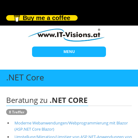
Buy me a coffee
MENU
Start
.NET Core
Themen
Beratung
Beratung zu
.NET CORE
Individuelle Schulungen
8 Treffer
Offene Seminare
Moderne Webanwendungen/Webprogrammierung mit Blazor
Wissen
(ASP.NET Core Blazor)
Umstellung/Migration/Umstieg von ASP.NET-Anwendungen von
Über uns