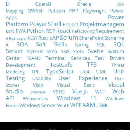
D
Oracle
OpenAI
OR-
Pattern
Playwright
OWASP
PHP
Power
Mapping
Power
Apps
PowerShell
Platform
Projektmanagem
Project
ent
Python
React
PWA
RDP
Requirement
Refactoring
Scrum
SAP
Sicherhe
s
Rust
SharePoint
REST
ReSharper
SOA
SQL
Soft Skills
it
SQL
Spring
Server
Svelte
System
SSAS
SSRS
SQLCLR
SSIS
Center
Terminal Services
Test Driven
TEAMS
TFS
TestCafe
Development
Threat
TypeScript
Unit
TPL
UML
UC4
Modeling
Testing
User Experience
Usability
User
Visual
Visio
Visual Basic
Stories
Studio
Vue.js
Web
VSTO
WCF
VMWare
API
Windows 11
Webservices
Windows
XAML
WPF
Windows Server
XML
Forms
WinUI