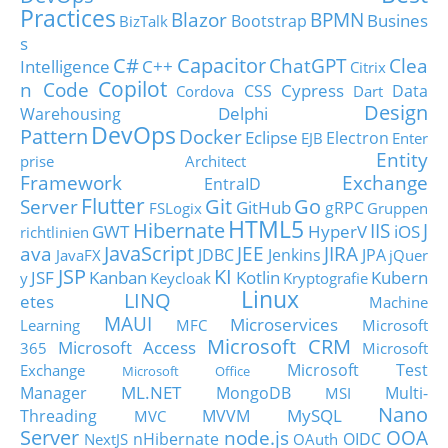
Practices
Blazor
BPMN
Busines
Bootstrap
BizTalk
s
C#
Capacitor
ChatGPT
Clea
Intelligence
C++
Citrix
Copilot
n Code
Cypress
CSS
Data
Cordova
Dart
Design
Delphi
Warehousing
DevOps
Pattern
Docker
Eclipse
Electron
EJB
Enter
Entity
prise Architect
Framework
Exchange
EntraID
Flutter
Git
Go
Server
GitHub
gRPC
FSLogix
Gruppen
HTML5
Hibernate
IIS
J
GWT
HyperV
iOS
richtlinien
JavaScript
ava
JEE
JIRA
JDBC
Jenkins
JPA
JavaFX
jQuer
JSP
KI
JSF
Kanban
Kotlin
Kubern
y
Keycloak
Kryptografie
Linux
LINQ
etes
Machine
MAUI
Microservices
Learning
MFC
Microsoft
Microsoft CRM
Microsoft Access
365
Microsoft
Microsoft Test
Exchange
Microsoft Office
ML.NET
Manager
MongoDB
Multi-
MSI
Nano
MySQL
Threading
MVVM
MVC
Server
node.js
OOA
nHibernate
OIDC
NextJS
OAuth