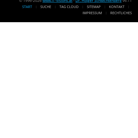
© 1996-2026
www.IT-Visions.at
-
Dr. Holger Schwichtenberg
v6.11
START
SUCHE
TAG CLOUD
SITEMAP
KONTAKT
IMPRESSUM
RECHTLICHES