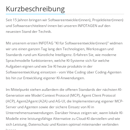
Kurzbeschreibung
Seit 15 Jahren bringen wir Softwareentwickler(innen), Projektleiter(innen)
und Softwarearchitekten/-innen bei unseren INFOTAGEN auf den
neuesten Stand der Technik.
Mit unserem ersten INFOTAG "KI für Softwareentwickler(innen)" widmen
wir uns einen ganzen Tag lang den Technologien, Werkzeugen und
Standards rund um Künstliche Intelligenz. Erfahren Sie, wie moderne
Sprachmodelle funktionieren, welche KI-Systeme sich für welche
Aufgaben eignen und wie Sie KI heute produktiv in der
Softwareentwicklung einsetzen - vom Vibe Coding über Coding-Agenten
bis hin zur Entwicklung eigener KI-Anwendungen.
Im Mittelpunkt stehen außerdem die offenen Standards der nächsten KI-
Generation wie Model Context Protocol (MCP), Agent Client Protocol
(ACP), Agent2Agent (A2A) und AG-UI, die Implementierung eigener MCP-
Server und Agenten sowie der sichere Einsatz von KI in
Unternehmensanwendungen. Darüber hinaus zeigen wir, wann lokale KI-
Modelle eine leistungsfähige Alternative zu Cloud-KI darstellen und wie
sich Leistung, Datenschutz und Kosten optimal miteinander verbinden