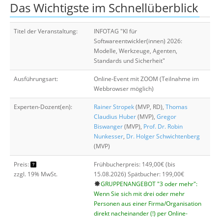
Das Wichtigste im Schnellüberblick
Suche
Titel der Veranstaltung:
INFOTAG "KI für
Softwareentwickler(innen) 2026:
Modelle, Werkzeuge, Agenten,
Standards und Sicherheit"
Ausführungsart:
Online-Event mit ZOOM (Teilnahme im
Webbrowser möglich)
Experten-Dozent(en):
Rainer Stropek
(MVP, RD),
Thomas
Claudius Huber
(MVP),
Gregor
Biswanger
(MVP),
Prof. Dr. Robin
Nunkesser
,
Dr. Holger Schwichtenberg
(MVP)
Preis:
Frühbucherpreis: 149,00€ (bis
zzgl. 19% MwSt.
15.08.2026) Spätbucher: 199,00€
GRUPPENANGEBOT "3 oder mehr":
Wenn Sie sich mit drei oder mehr
Personen aus einer Firma/Organisation
direkt nacheinander (!) per Online-