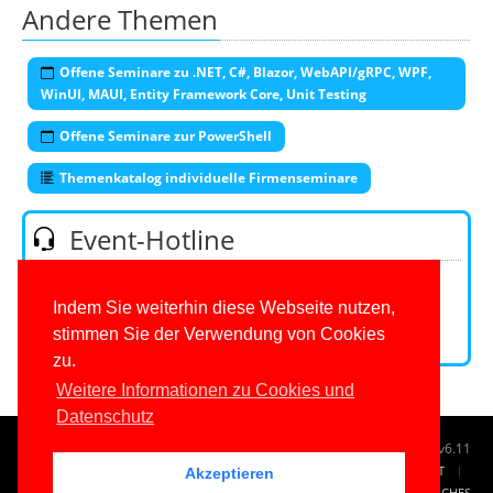
Andere Themen
Offene Seminare zu .NET, C#, Blazor, WebAPI/gRPC, WPF,
WinUI, MAUI, Entity Framework Core, Unit Testing
Offene Seminare zur PowerShell
Themenkatalog individuelle Firmenseminare
Event-Hotline
Telefon:
+49 (0)201 649590-53
(Mo-Fr 9-16 Uhr)
E-Mail:
Indem Sie weiterhin diese Webseite nutzen,
stimmen Sie der Verwendung von Cookies
Kontaktformular
zu.
Weitere Informationen zu Cookies und
Datenschutz
© 1996-2026
www.IT-Visions.at
-
Dr. Holger Schwichtenberg
v6.11
START
SUCHE
TAG CLOUD
SITEMAP
KONTAKT
Akzeptieren
IMPRESSUM
RECHTLICHES