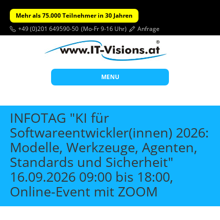
Mehr als 75.000 Teilnehmer in 30 Jahren
+49 (0)201 649590-50
(Mo-Fr 9-16 Uhr)
Anfrage
MENU
Start
INFOTAG "KI für
Themen
Softwareentwickler(innen) 2026:
Modelle, Werkzeuge, Agenten,
Beratung
Standards und Sicherheit"
Individuelle Schulungen
16.09.2026 09:00 bis 18:00,
Offene Seminare
Online-Event mit ZOOM
Wissen
Über uns