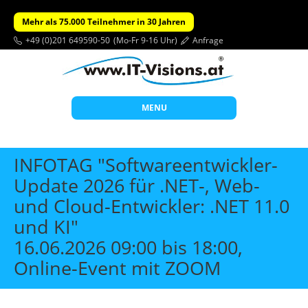
Mehr als 75.000 Teilnehmer in 30 Jahren
+49 (0)201 649590-50
(Mo-Fr 9-16 Uhr)
Anfrage
MENU
Start
INFOTAG "Softwareentwickler-
Themen
Update 2026 für .NET-, Web-
und Cloud-Entwickler: .NET 11.0
Beratung
und KI"
Individuelle Schulungen
16.06.2026 09:00 bis 18:00,
Offene Seminare
Online-Event mit ZOOM
Wissen
Über uns