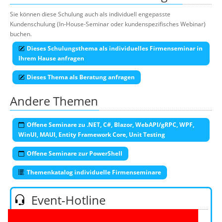
Sie können diese Schulung auch als individuell engepasste
Kundenschulung (In-House-Seminar oder kundenspezifisches Webinar)
buchen.
Dieses Schulungsthema als individuelles Firmenseminar in
Ihrem Hause anfragen
Dieses Thema als Beratung anfragen
Andere Themen
Offene Seminare zu .NET, C#, Blazor, WebAPI/gRPC, WPF,
WinUI, MAUI, Entity Framework Core, Unit Testing
Offene Seminare zur PowerShell
Themenkatalog individuelle Firmenseminare
Event-Hotline
Telefon:
+49 (0)201 649590-53
(Mo-Fr 9-16 Uhr)