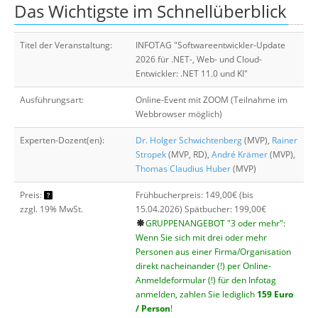
Das Wichtigste im Schnellüberblick
Suche
Titel der Veranstaltung:
INFOTAG "Softwareentwickler-Update
2026 für .NET-, Web- und Cloud-
Entwickler: .NET 11.0 und KI"
Ausführungsart:
Online-Event mit ZOOM (Teilnahme im
Webbrowser möglich)
Experten-Dozent(en):
Dr. Holger Schwichtenberg
(MVP),
Rainer
Stropek
(MVP, RD),
André Krämer
(MVP),
Thomas Claudius Huber
(MVP)
Preis:
Frühbucherpreis: 149,00€ (bis
zzgl. 19% MwSt.
15.04.2026) Spätbucher: 199,00€
GRUPPENANGEBOT "3 oder mehr":
Wenn Sie sich mit drei oder mehr
Personen aus einer Firma/Organisation
direkt nacheinander (!) per Online-
Anmeldeformular (!) für den Infotag
anmelden, zahlen Sie lediglich
159 Euro
/ Person
!