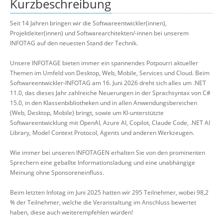
Kurzbeschreibung
Seit 14 Jahren bringen wir die Softwareentwickler(innen),
Projektleiter(innen) und Softwarearchitekten/-innen bei unserem
INFOTAG auf den neuesten Stand der Technik.
Unsere INFOTAGE bieten immer ein spannendes Potpourri aktueller
Themen im Umfeld von Desktop, Web, Mobile, Services und Cloud. Beim
Softwareentwickler-INFOTAG am 16. Juni 2026 dreht sich alles um .NET
11.0, das dieses Jahr zahlreiche Neuerungen in der Sprachsyntax von C#
15.0, in den Klassenbibliotheken und in allen Anwendungsbereichen
(Web, Desktop, Mobile) bringt, sowie um KI-unterstützte
Softwareentwicklung mit OpenAI, Azure AI, Copilot, Claude Code, .NET AI
Library, Model Context Protocol, Agents und anderen Werkzeugen.
Wie immer bei unseren INFOTAGEN erhalten Sie von den prominenten
Sprechern eine geballte Informationsladung und eine unabhängige
Meinung ohne Sponsoreneinfluss.
Beim letzten Infotag im Juni 2025 hatten wir 295 Teilnehmer, wobei 98,2
% der Teilnehmer, welche die Veranstaltung im Anschluss bewertet
haben, diese auch weiterempfehlen würden!