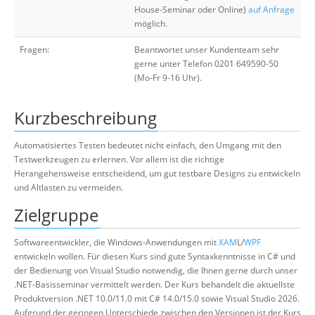
House-Seminar oder Online)
auf Anfrage
möglich.
Fragen:
Beantwortet unser Kundenteam sehr
gerne unter Telefon 0201 649590-50
(Mo-Fr 9-16 Uhr).
Kurzbeschreibung
Automatisiertes Testen bedeutet nicht einfach, den Umgang mit den
Testwerkzeugen zu erlernen. Vor allem ist die richtige
Herangehensweise entscheidend, um gut testbare Designs zu entwickeln
und Altlasten zu vermeiden.
Zielgruppe
Softwareentwickler, die Windows-Anwendungen mit
XAM
L/
WPF
entwickeln wollen. Für diesen Kurs sind gute Syntaxkenntnisse in C# und
der Bedienung von Visual Studio notwendig, die Ihnen gerne durch unser
.NET-Basisseminar vermittelt werden. Der Kurs behandelt die aktuellste
Produktversion .NET 10.0/11.0 mit C# 14.0/15.0 sowie Visual Studio 2026.
Aufgrund der geringen Unterschiede zwischen den Versionen ist der Kurs