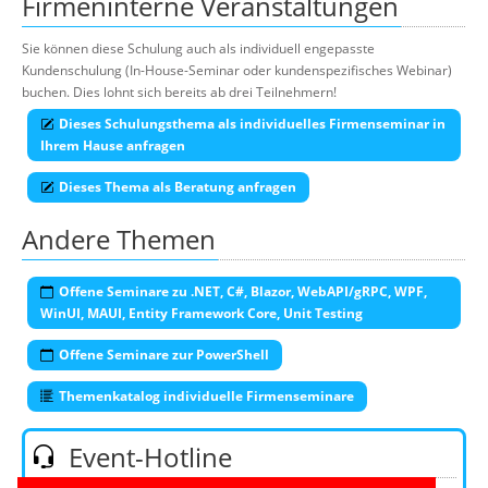
Firmeninterne Veranstaltungen
Sie können diese Schulung auch als individuell engepasste
Kundenschulung (In-House-Seminar oder kundenspezifisches Webinar)
buchen. Dies lohnt sich bereits ab drei Teilnehmern!
Dieses Schulungsthema als individuelles Firmenseminar in
Ihrem Hause anfragen
Dieses Thema als Beratung anfragen
Andere Themen
Offene Seminare zu .NET, C#, Blazor, WebAPI/gRPC, WPF,
WinUI, MAUI, Entity Framework Core, Unit Testing
Offene Seminare zur PowerShell
Themenkatalog individuelle Firmenseminare
Event-Hotline