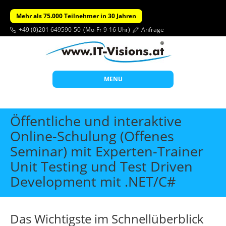
Mehr als 75.000 Teilnehmer in 30 Jahren
+49 (0)201 649590-50
(Mo-Fr 9-16 Uhr)
Anfrage
MENU
Start
Öffentliche und interaktive
Themen
Online-Schulung (Offenes
Seminar) mit Experten-Trainer
Beratung
Unit Testing und Test Driven
Individuelle Schulungen
Development mit .NET/C#
Offene Seminare
Wissen
Das Wichtigste im Schnellüberblick
Über uns